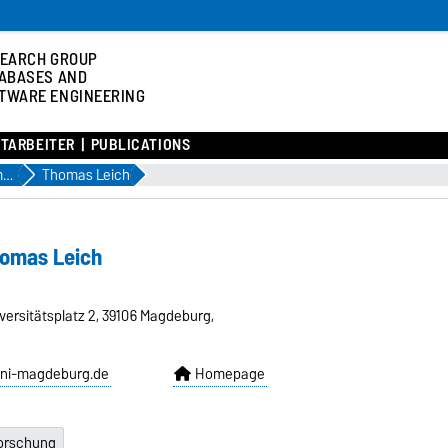
EARCH GROUP
ABASES AND
TWARE ENGINEERING
ITARBEITER
PUBLICATIONS
Associated Members
Thomas Leich
homas Leich
versitätsplatz 2, 39106 Magdeburg,
.uni-magdeburg.de
Homepage
orschung