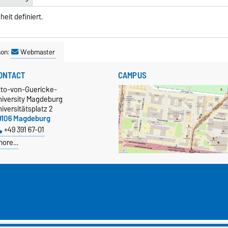
eit definiert.
son:
Webmaster
ONTACT
CAMPUS
tto-von-Guericke-
niversity Magdeburg
iversitätsplatz 2
9106 Magdeburg
+49 391 67-01
more…