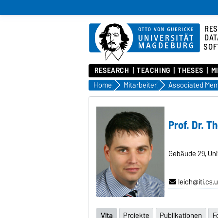
RES
DAT
SOF
RESEARCH
TEACHING
THESES
M
Home
Mitarbeiter
Prof. Dr. T
Gebäude 29, Uni
leich@iti.cs
Vita
Projekte
Publikationen
F